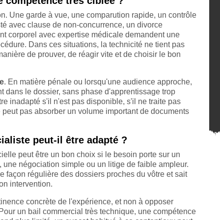
ne compétence très ciblée ?
on. Une garde à vue, une comparution rapide, un contrôle
sté avec clause de non-concurrence, un divorce
dent corporel avec expertise médicale demandent une
océdure. Dans ces situations, la technicité ne tient pas
anière de prouver, de réagir vite et de choisir le bon
ce
. En matière pénale ou lorsqu'une audience approche,
nt dans le dossier, sans phase d'apprentissage trop
inadapté s'il n'est pas disponible, s'il ne traite pas
 ne peut pas absorber un volume important de documents
aliste peut-il être adapté ?
cielle peut être un bon choix si le besoin porte sur un
, une négociation simple ou un litige de faible ampleur.
de façon régulière des dossiers proches du vôtre et sait
on intervention.
tinence concrète de l'expérience, et non à opposer
 Pour un bail commercial très technique, une compétence