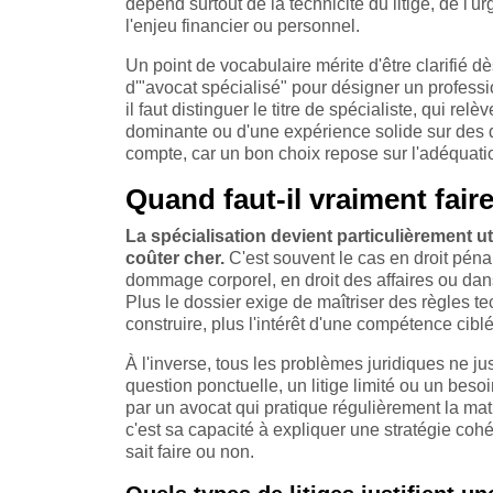
dépend surtout de la technicité du litige, de l'
l'enjeu financier ou personnel.
Un point de vocabulaire mérite d'être clarifié d
d'"avocat spécialisé" pour désigner un profess
il faut distinguer le titre de spécialiste, qui re
dominante ou d'une expérience solide sur des d
compte, car un bon choix repose sur l'adéquatio
Quand faut-il vraiment fair
La spécialisation devient particulièrement 
coûter cher.
C'est souvent le cas en droit pénal
dommage corporel, en droit des affaires ou dans
Plus le dossier exige de maîtriser des règles tec
construire, plus l'intérêt d'une compétence cib
À l'inverse, tous les problèmes juridiques ne ju
question ponctuelle, un litige limité ou un beso
par un avocat qui pratique régulièrement la mat
c'est sa capacité à expliquer une stratégie cohére
sait faire ou non.