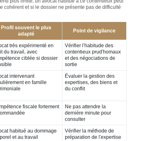
rend plus limité, un avocat habitué à ce contentieux peut
te cohérent et si le dossier ne présente pas de difficulté
Profil souvent le plus
Point de vigilance
adapté
cat très expérimenté en
Vérifier l'habitude des
it du travail, avec
contentieux prud'homaux
pétence ciblée si dossier
et des négociations de
sible
sortie
cat intervenant
Évaluer la gestion des
ulièrement en famille
expertises, des biens et
rimoniale
du conflit
pétence fiscale fortement
Ne pas attendre la
commandée
dernière minute pour
consulter
ocat habitué au dommage
Vérifier la méthode de
porel et au travail
préparation de l'expertise