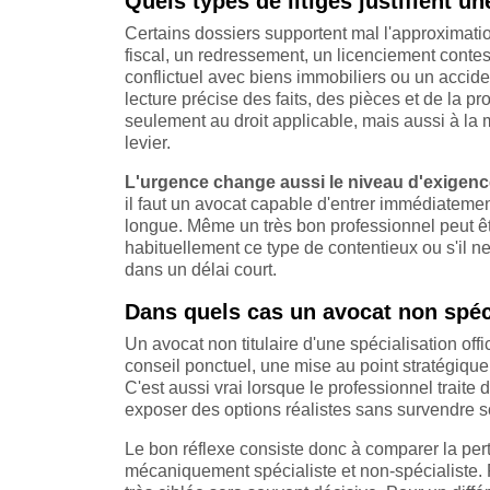
Quels types de litiges justifient u
Certains dossiers supportent mal l'approximati
fiscal, un redressement, un licenciement conte
conflictuel avec biens immobiliers ou un acci
lecture précise des faits, des pièces et de la pr
seulement au droit applicable, mais aussi à la m
levier.
L'urgence change aussi le niveau d'exigen
il faut un avocat capable d'entrer immédiateme
longue. Même un très bon professionnel peut être 
habituellement ce type de contentieux ou s'il
dans un délai court.
Dans quels cas un avocat non spéci
Un avocat non titulaire d'une spécialisation offi
conseil ponctuel, une mise au point stratégique
C'est aussi vrai lorsque le professionnel traite 
exposer des options réalistes sans survendre s
Le bon réflexe consiste donc à comparer la per
mécaniquement spécialiste et non-spécialiste.