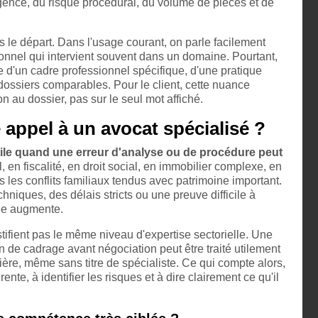
urgence, du risque procédural, du volume de pièces et de
ès le départ. Dans l'usage courant, on parle facilement
ionnel qui intervient souvent dans un domaine. Pourtant,
lève d'un cadre professionnel spécifique, d'une pratique
ossiers comparables. Pour le client, cette nuance
n au dossier, pas sur le seul mot affiché.
e appel à un avocat spécialisé ?
utile quand une erreur d'analyse ou de procédure peut
, en fiscalité, en droit social, en immobilier complexe, en
 les conflits familiaux tendus avec patrimoine important.
hniques, des délais stricts ou une preuve difficile à
lée augmente.
stifient pas le même niveau d'expertise sectorielle. Une
in de cadrage avant négociation peut être traité utilement
ière, même sans titre de spécialiste. Ce qui compte alors,
nte, à identifier les risques et à dire clairement ce qu'il