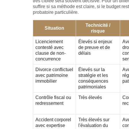
très ciblée sera souvent décisive. Pour un diffé
suffire si sa méthode est claire, si le budget res
probatoire particulière.
Technicité /
Situation
risque
Licenciement
Élevés si enjeux
Avo
contesté avec
de preuve et de
dro
clause de non-
délais
com
concurrence
sen
Divorce conflictuel
Élevés sur la
Avo
avec patrimoine
stratégie et les
rég
immobilier
conséquences
pat
patrimoniales
Contrôle fiscal ou
Très élevés
Com
redressement
re
Accident corporel
Très élevés sur
Av
avec expertise
l'évaluation du
cor