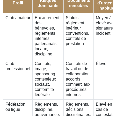
Risques
Documents
Profil
d'urgenc
dominants
sensibles
habituel
Club amateur
Encadrement
Statuts,
Moyen à
des
règlement
élevé avan
bénévoles,
intérieur,
signature 
règlements
conventions,
incident
internes,
contrats de
partenariats
prestation
locaux,
discipline
Club
Contrats,
Contrats de
Élevé
professionnel
image,
travail ou de
sponsoring,
collaboration,
contentieux
accords
sociaux,
commerciaux,
conformité
procédures
fédérale
internes
Fédération
Règlements,
Règlements,
Élevé en
ou ligue
discipline,
décisions
cas de
gouvernance,
disciplinaires,
contestati