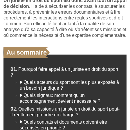
Un juriste en droit du sport est donc avant tout un appui
de décision
. Il aide à sécuriser les contrats, à structurer les
procédures, à prévenir les erreurs documentaires et à lire
correctement les interactions entre règles sportives et droit
commun. Son efficacité tient autant à la qualité de son
analyse qu'à sa capacité à dire où s'arrêtent ses missions et
où commence la nécessité d'une expertise complémentaire.
Au sommaire
01.
Pourquoi faire appel à un juriste en droit du sport
?
Quels acteurs du sport sont les plus exposés à
un besoin juridique ?
Quels signaux montrent qu'un
accompagnement devient nécessaire ?
02.
Quelles missions un juriste en droit du sport peut-
il réellement prendre en charge ?
Quels contrats et documents doivent être
sécurisés en priorité ?