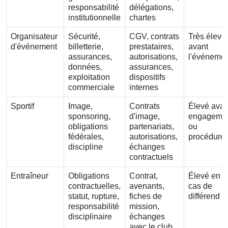
responsabilité
délégations,
institutionnelle
chartes
Organisateur
Sécurité,
CGV, contrats
Très élevé
d'événement
billetterie,
prestataires,
avant
assurances,
autorisations,
l'événeme
données,
assurances,
exploitation
dispositifs
commerciale
internes
Sportif
Image,
Contrats
Élevé avan
sponsoring,
d'image,
engageme
obligations
partenariats,
ou
fédérales,
autorisations,
procédure
discipline
échanges
contractuels
Entraîneur
Obligations
Contrat,
Élevé en
contractuelles,
avenants,
cas de
statut, rupture,
fiches de
différend
responsabilité
mission,
disciplinaire
échanges
avec le club